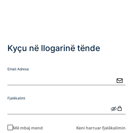
Kyçu në llogarinë tënde
Email Adresa
Fjalëkalimi
Më mbaj mend
Keni harruar fjalëkalimin